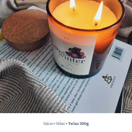
Início
>
Velas
>
Velas 300g