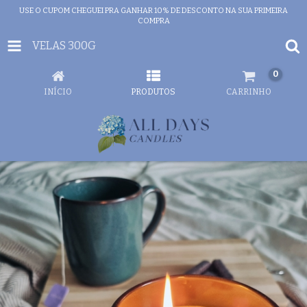
USE O CUPOM CHEGUEI PRA GANHAR 10% DE DESCONTO NA SUA PRIMEIRA
COMPRA
VELAS 300G
0
INÍCIO
PRODUTOS
CARRINHO